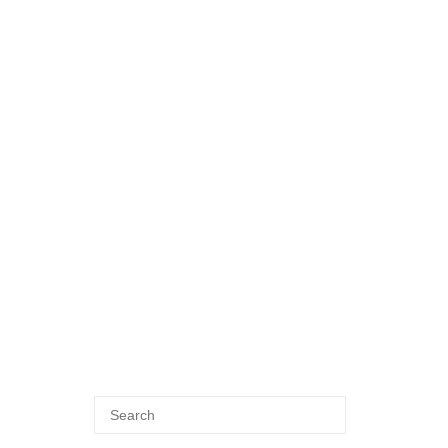
Search
SEARCH
for: