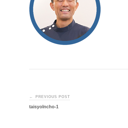
Post
←
PREVIOUS POST
taisyoIncho-1
navigation