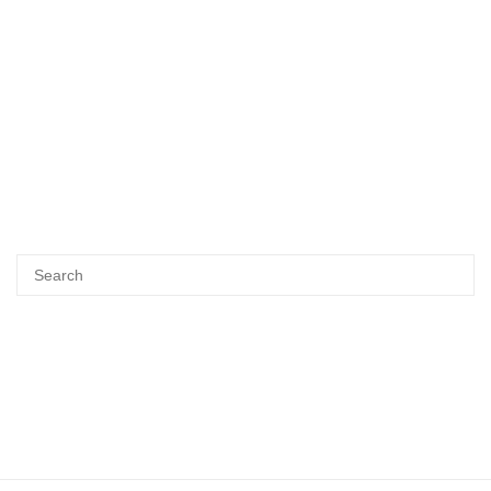
Search
SEA
for: