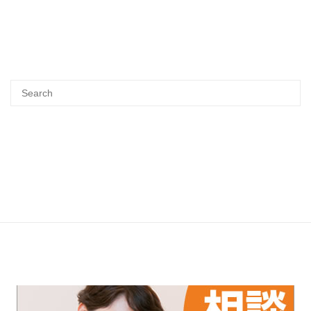
Search
SEA
for: