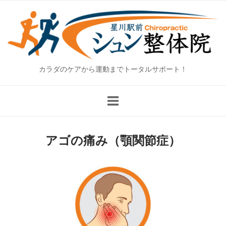
Skip
Home
to
content
カラダのケアから運動までトータルサポート！
アゴの痛み（顎関節症）