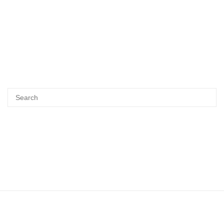
Search
SEA
for: