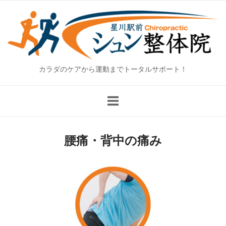
Skip
Home
to
content
カラダのケアから運動までトータルサポート！
腰痛・背中の痛み