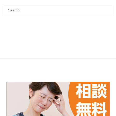
Search
SEA
for: