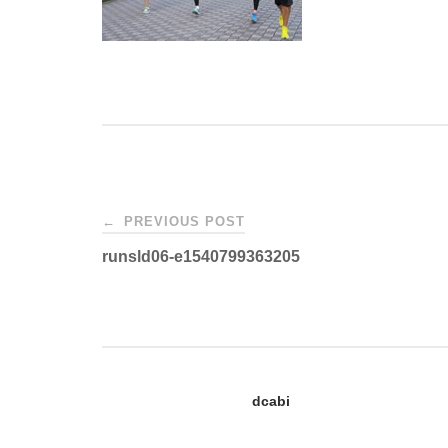
Post
←
PREVIOUS POST
runsld06-e1540799363205
navigation
dcabi