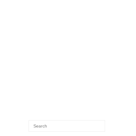
Search
SEARCH
for: