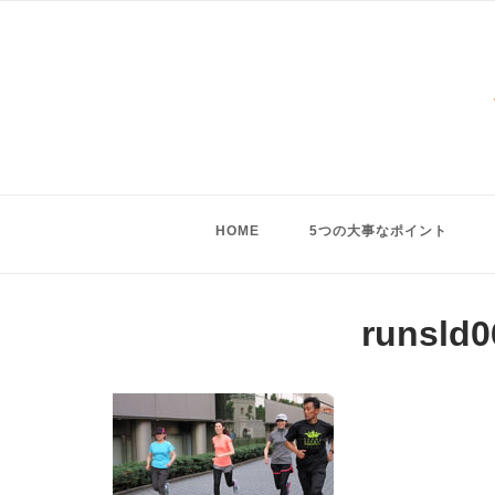
Skip
to
content
HOME
5つの大事なポイント
runsld