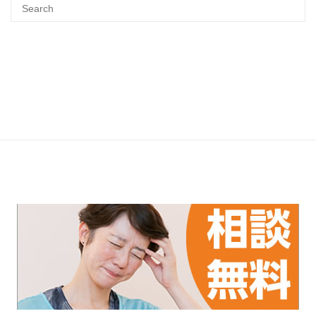
Search
SEA
for: