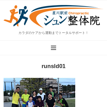
Skip
Home
to
content
カラダのケアから運動までトータルサポート！
runsld01