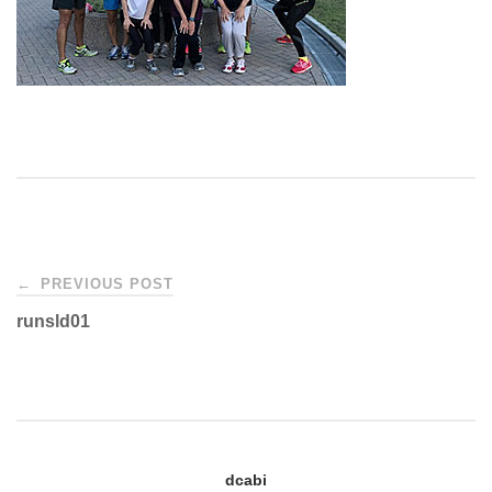
Post
←
PREVIOUS POST
runsld01
navigation
dcabi