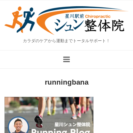
Skip
Home
to
content
カラダのケアから運動までトータルサポート！
runningbana