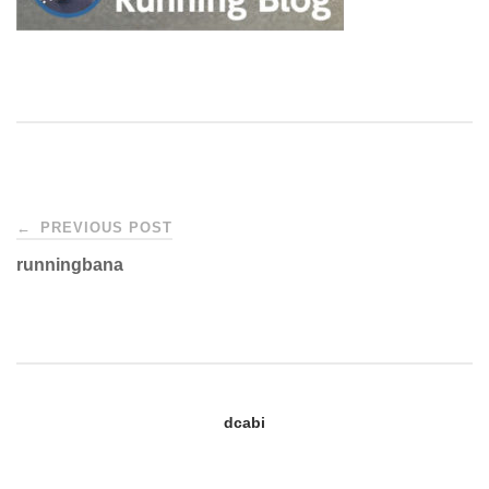
Post
←
PREVIOUS POST
runningbana
navigation
dcabi