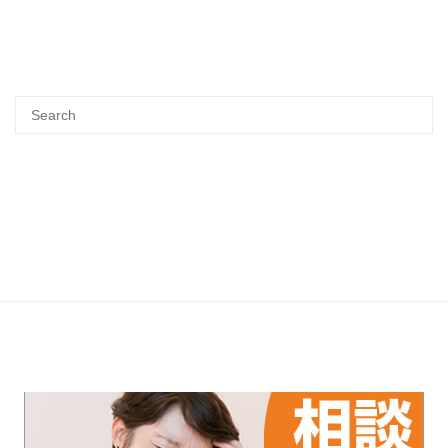
Search
SEA
for: