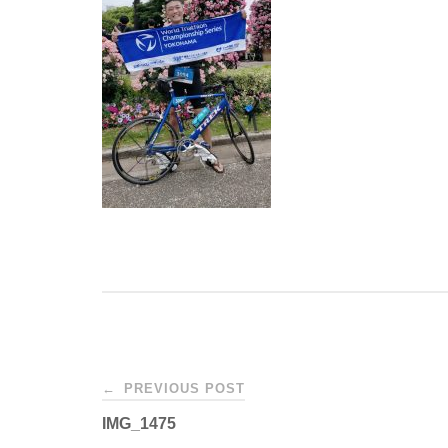
Post
←
PREVIOUS POST
IMG_1475
navigation