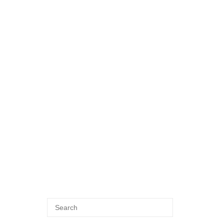
Search
SEARCH
for: