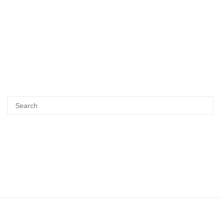
Search
SEA
for: