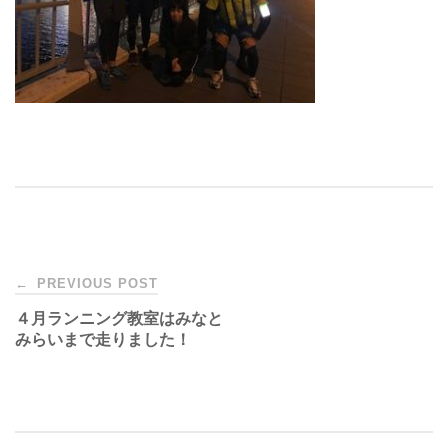
Post
←
PREVIOUS POST
４月ランニング教室はみなと
navigation
みらいまで走りました！