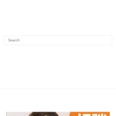
Search
SEA
for: