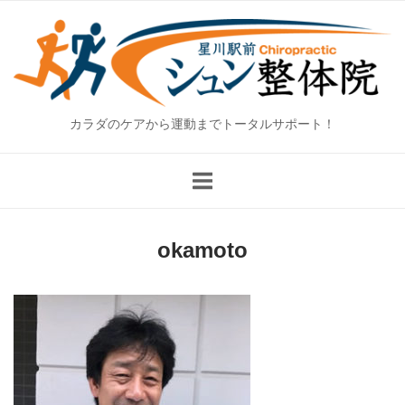
Skip
Home
to
content
カラダのケアから運動までトータルサポート！
okamoto