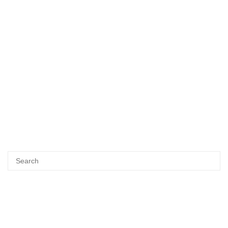
Search
SEA
for: