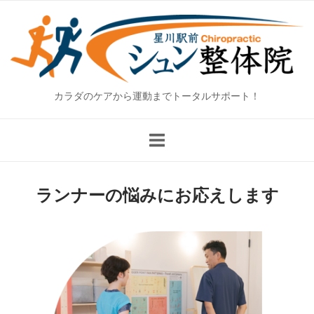
Skip
Home
to
content
カラダのケアから運動までトータルサポート！
ランナーの悩みにお応えします