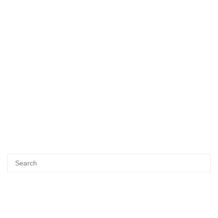
Search
SEA
for: