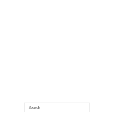
Search
SEARCH
for: