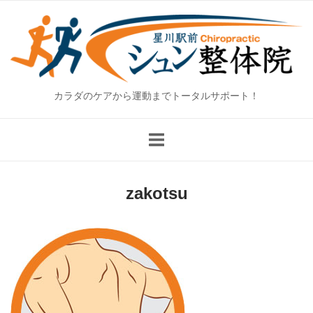
Skip
Home
to
content
カラダのケアから運動までトータルサポート！
zakotsu