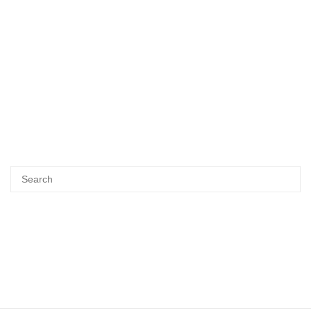
Search
SEA
for: