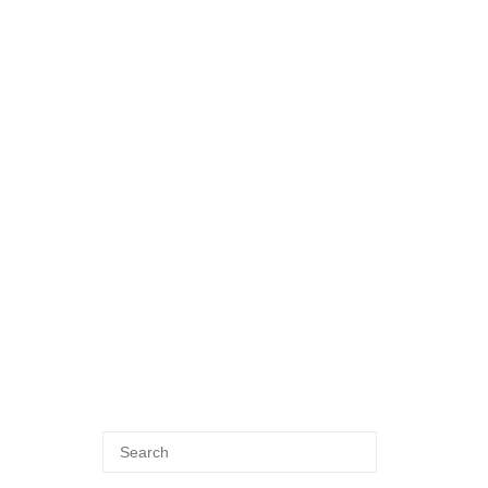
Search
SEARCH
for: