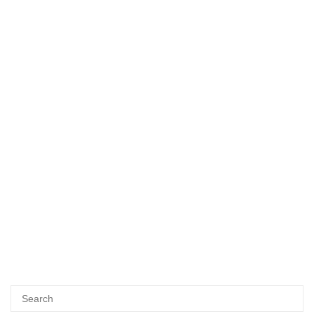
Search
SEA
for: