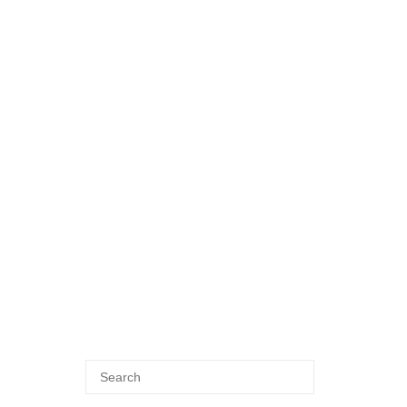
Search
SEARCH
for: