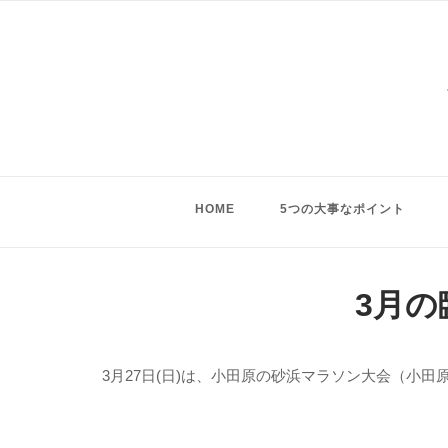
Skip
to
content
HOME
5つの大事なポイント
3月
3月27日(日)は、小田原の砂浜マラソン大会（小