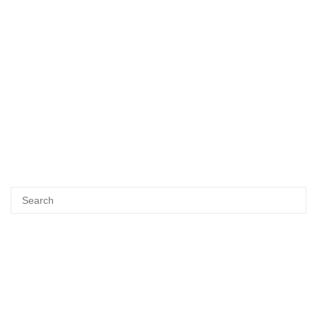
Search
SEA
for: