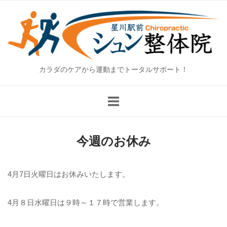
Skip
Home
to
content
カラダのケアから運動までトータルサポート！
今週のお休み
4月7日火曜日はお休みいたします。
4月８日水曜日は９時～１７時で営業します。