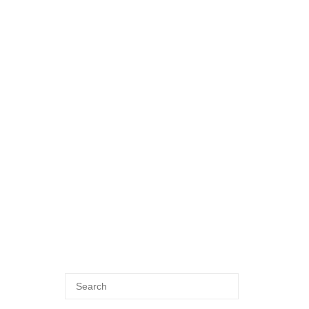
Search
SEARCH
for: