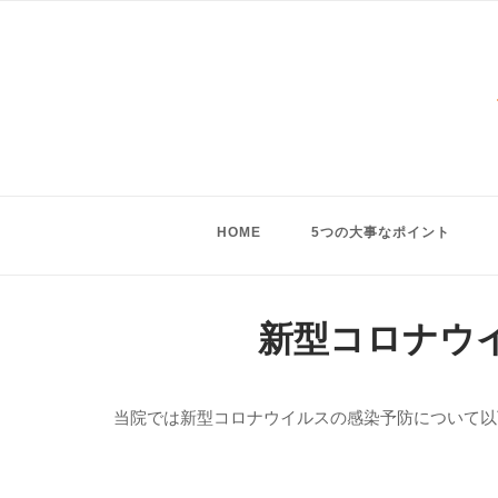
Skip
to
content
HOME
5つの大事なポイント
新型コロナウ
当院では新型コロナウイルスの感染予防について以