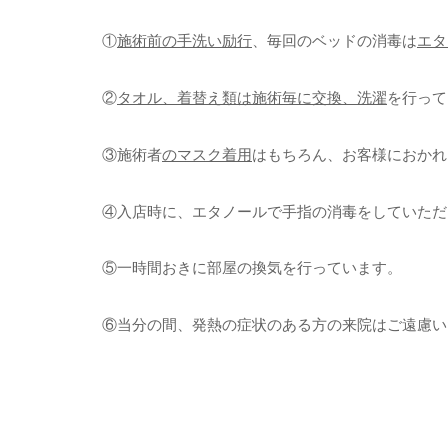
①
施術前の手洗い励行
、毎回のベッドの消毒は
エタ
②
タオル、着替え類は施術毎に交換、洗濯
を行って
③施術者
のマスク着用
はもちろん、お客様におかれ
④入店時に、エタノールで手指の消毒をしていただ
⑤一時間おきに部屋の換気を行っています。
⑥当分の間、発熱の症状のある方の来院はご遠慮い