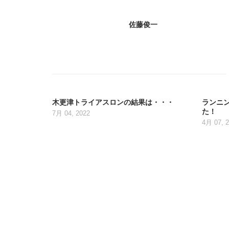
佐藤俊一
木更津トライアスロンの結果は・・・
ランニ
た！
7月 04, 2022
4月 07, 