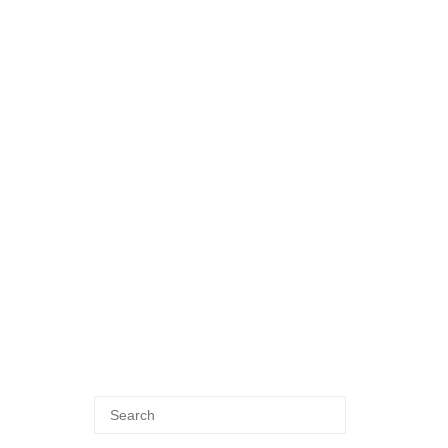
Search
SEARCH
for: