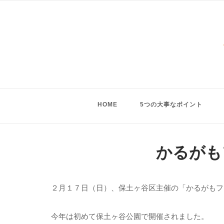
Skip
to
content
HOME
5つの大事なポイント
かるがも
２月１７日（日）、保土ヶ谷区主催の「かるがもフ
今年は初めて保土ヶ谷公園で開催されました。